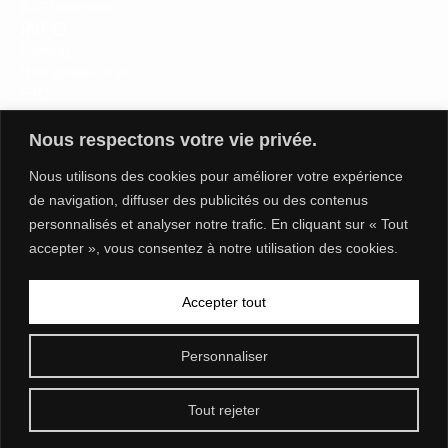
ING Voordelen
INFO
Parking
Hoe geraak je er?
FAQ
Toegankelijkheid voor iedereen
OVER ONS
Nous respectons votre vie privée.
Nieuws
Nous utilisons des cookies pour améliorer votre expérience
Over ons
de navigation, diffuser des publicités ou des contenus
Partners
Verloren voorwerpen
personnalisés et analyser notre trafic. En cliquant sur « Tout
Wall of fame
accepter », vous consentez à notre utilisation des cookies.
Contact
Algemene voorwaarden
Accepter tout
Privacyverklaring
Transparantie
Personnaliser
Tout rejeter
2026 BRUSSELS EXPO. ALLE RECHTEN VOORBEHOUDEN.
DESIGN & DEVELOPMENT / DIGITAL MASTER