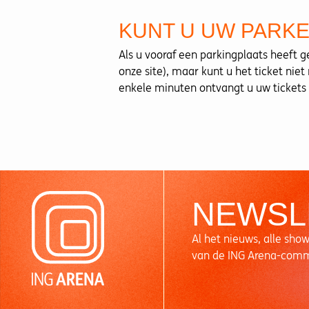
KUNT U UW PARKE
Als u vooraf een parkingplaats heeft 
onze site), maar kunt u het ticket niet
enkele minuten ontvangt u uw tickets
NEWSL
Al het nieuws, alle show
van de ING Arena-com