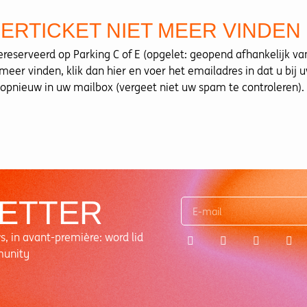
ERTICKET NIET MEER VINDEN
gereserveerd op Parking C of E (opgelet: geopend afhankelijk 
 meer vinden, klik dan hier en voer het emailadres in dat u bij 
 opnieuw in uw mailbox (vergeet niet uw spam te controleren).
ETTER
s, in avant-première: word lid
---
---
---
---
munity