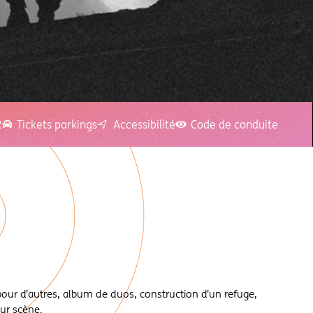
R
Tickets parkings
Accessibilité
Code de conduite
pour d’autres, album de duos, construction d’un refuge,
sur scène.