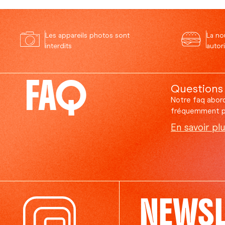
Les appareils photos sont
La no
interdits
autor
FAQ
Questions
Notre faq abord
fréquemment po
En savoir pl
NEWSL