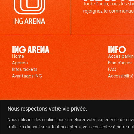
Toute l’actu, tous les s
rejoignez la communau
ING ARENA
INFO
Home
Accès parki
Agenda
Plan d'accès
Infos tickets
FAQ
Avantages ING
Accessibilit
Nous respectons votre vie privée.
Nous utilisons des cookies pour améliorer votre expérience de navig
trafic. En cliquant sur « Tout accepter », vous consentez à notre util
2026 BRUSSELS EXPO. TOUS DROITS RESERVES.