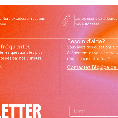
uriture extérieure n’est pas
Les boissons extérieures
isée
pas autorisées
Besoin d’aide?
 fréquentes
Vous avez des questions sur
e les questions les plus
évènement et vous ne trou
sées par nos visiteurs.
réponse sur notre faq ?
us
Contactez l’équipe de
ETTER