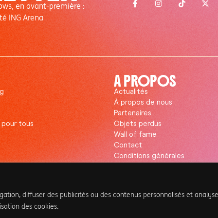
---
---
---
---
hows, en avant-première :
té ING Arena
A PROPOS
ng
Actualités
À propos de nous
Partenaires
é pour tous
Objets perdus
Wall of fame
Contact
Conditions générales
Politique de confidentialité
Transparence
ation, diffuser des publicités ou des contenus personnalisés et analyse
isation des cookies.