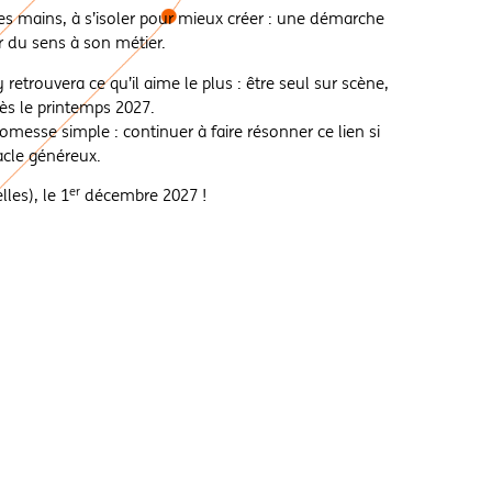
ses mains, à s’isoler pour mieux créer : une démarche
r du sens à son métier.
etrouvera ce qu’il aime le plus : être seul sur scène,
dès le printemps 2027.
messe simple : continuer à faire résonner ce lien si
tacle généreux.
er
les), le 1
décembre 2027 !