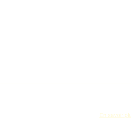
La no
Les appareils photos sont interdits
autor
FAQ
Questions 
Notre faq aborde
fréquemment pos
En savoir pl