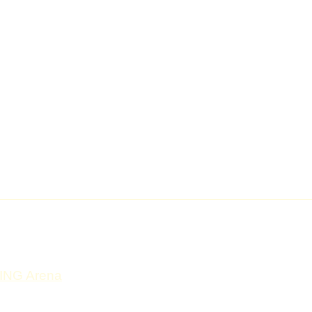
ne sont
Les valises, sacs de voyages et
sacs à dos sont interdits
 cet évènement
ponse sur notre
 ING Arena